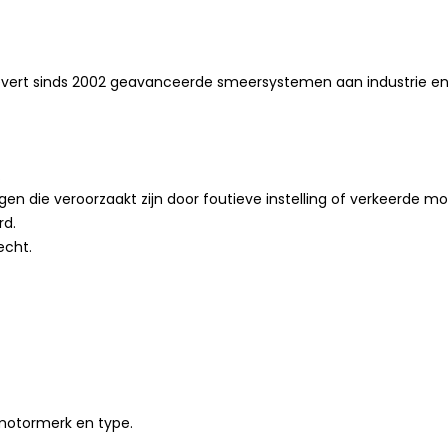
 levert sinds 2002 geavanceerde smeersystemen aan industrie en 
.
gen die veroorzaakt zijn door foutieve instelling of verkeerde m
rd.
echt.
motormerk en type.