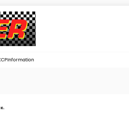
XCP
Information
c.